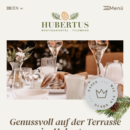
Menü
DE
/EN
.
N
.
E
.
S
S
W
E
I
E
.
.
E
.
I
N
G
I
K
N
Ö
Genussvoll auf der Terrasse