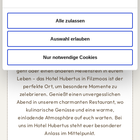
n
U
:
N
g
P
S
P
E
I
R
T
s
Alle zulassen
a
FEIERT EUREN BESONDEREN ANLASS
u
IM HUBERTUS
Auswahl erlauben
s
Feiern im Hubertus
w
a
Nur notwendige Cookies
Egal, ob es um einen romantischen Jahrestag
h
geht oder einen anderen Meilenstein in eurem
l
Leben – das Hotel Hubertus in Filzmoos ist der
perfekte Ort, um besondere Momente zu
zelebrieren. Genießt einen unvergesslichen
Abend in unserem charmanten Restaurant, wo
kulinarische Genüsse und eine warme,
einladende Atmosphäre auf euch warten. Bei
uns im Hotel Hubertus steht euer besonderer
Anlass im Mittelpunkt.