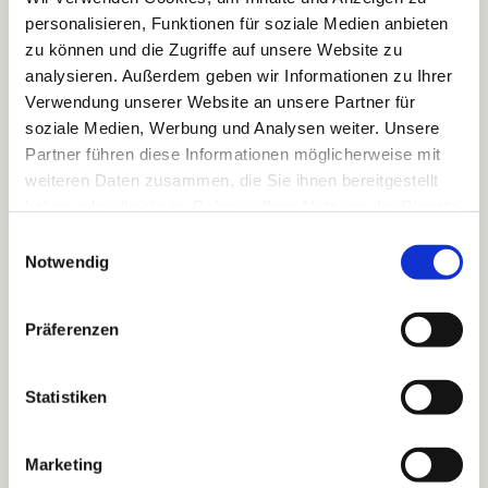
Darf es ein Gläschen Rotwein, ein exquisiter Cocktail
personalisieren, Funktionen für soziale Medien anbieten
oder eine erfrischende Limonade sein? An unserer
zu können und die Zugriffe auf unsere Website zu
Hotelbar könnt ihr köstliche Drinks genießen und in
analysieren. Außerdem geben wir Informationen zu Ihrer
familiärem Ambiente beisammensitzen. Außerdem
Verwendung unserer Website an unsere Partner für
stellen wir euch eine Auswahl an Brett- und
soziale Medien, Werbung und Analysen weiter. Unsere
Kartenspielen, sowie Bücher und Zeitungen zur
Partner führen diese Informationen möglicherweise mit
Verfügung. Einem gemütlichen Ausklang eures Tages
weiteren Daten zusammen, die Sie ihnen bereitgestellt
steht also nichts im Weg.
haben oder die sie im Rahmen Ihrer Nutzung der Dienste
gesammelt haben.
E
Öffnungszeiten:
Notwendig
i
Freitag & Samstag von 17:00 bis 22:00 Uhr
n
w
Präferenzen
i
l
Unsere Getränkekarte
Unsere Weinkarte
l
Statistiken
i
g
W
O
T
C
N
H
E
Marketing
E
V
u
.
E