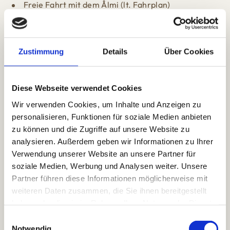
Freie Fahrt mit dem Ålmi (lt. Fahrplan)
Kostenloser Badeeintritt im Schwimmbad
(Tageseintritt) im Freizeitpark Filzmoos
Kostenloses Spiel am Adventure Minigolfplatz
Zustimmung
Details
Über Cookies
Alpenhof
Kostenloses Yoga im Freizeitpark Filzmoos
Kostenloses Aqua Fitness im Freizeitpark Filzmoos
Diese Webseite verwendet Cookies
Kostenlose Willkommenswanderung
Wir verwenden Cookies, um Inhalte und Anzeigen zu
Kostenlose Bergdorf Schnitzeljagd
personalisieren, Funktionen für soziale Medien anbieten
zu können und die Zugriffe auf unsere Website zu
Kostenlose Ortsführung
analysieren. Außerdem geben wir Informationen zu Ihrer
Verwendung unserer Website an unsere Partner für
soziale Medien, Werbung und Analysen weiter. Unsere
FOLGENDE ERMÄSSIGUNGEN ERHÄLTST D
Partner führen diese Informationen möglicherweise mit
U:
weiteren Daten zusammen, die Sie ihnen bereitgestellt
haben oder die sie im Rahmen Ihrer Nutzung der Dienste
25% Ermäßigung bei Pferdekutschenfahrt
gesammelt haben.
25% Ermäßigung beim E-Bike Verleih (Intersport Flory
E
Notwendig