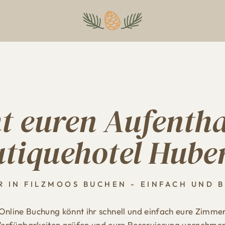
t euren Aufentha
tiquehotel Hube
R IN FILZMOOS BUCHEN - EINFACH UND 
 Online Buchung könnt ihr schnell und einfach eure Zimme
erfügbarkeiten prüfen und eure Reservierung vornehme