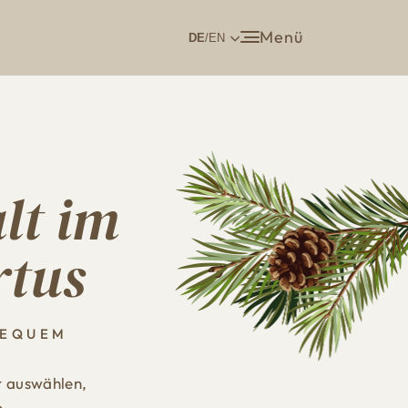
Menü
DE
/EN
lt im
rtus
BEQUEM
r auswählen,
n.