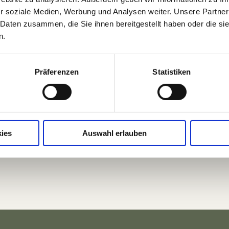
r soziale Medien, Werbung und Analysen weiter. Unsere Partner
 Daten zusammen, die Sie ihnen bereitgestellt haben oder die s
HABT IHR FRAGEN?
n.
n zum Buchungsprozess oder benötigt weitere Informati
Präferenzen
Statistiken
oten? Unser Team steht euch gerne zur Verfügung und hi
Anliegen weiter.
Jetzt anrufen
ies
Auswahl erlauben