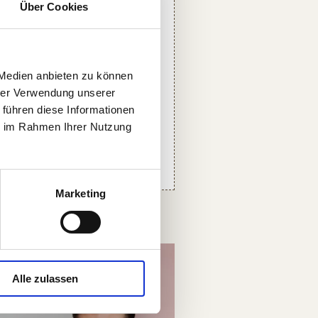
tarbeiter die
Über Cookies
enen Stellen
bewerbsfähigen
 Medien anbieten zu können
hrer Verwendung unserer
 führen diese Informationen
ie im Rahmen Ihrer Nutzung
Marketing
Alle zulassen