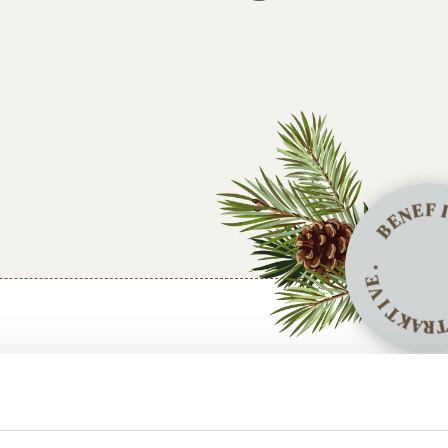
E
N
E
B
.
E
V
I
T
K
A
R
T
T
IR SCHÄTZEN VIELFALT UND LEIDENSCHA