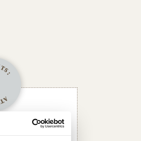
F
I
T
S
:
A
FT