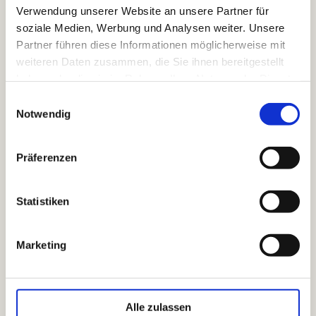
Bildergalerie
Verwendung unserer Website an unsere Partner für
soziale Medien, Werbung und Analysen weiter. Unsere
Partner führen diese Informationen möglicherweise mit
weiteren Daten zusammen, die Sie ihnen bereitgestellt
haben oder die sie im Rahmen Ihrer Nutzung der Dienste
gesammelt haben.
E
Notwendig
i
n
w
Präferenzen
i
l
l
Statistiken
i
g
Marketing
u
n
g
s
Alle zulassen