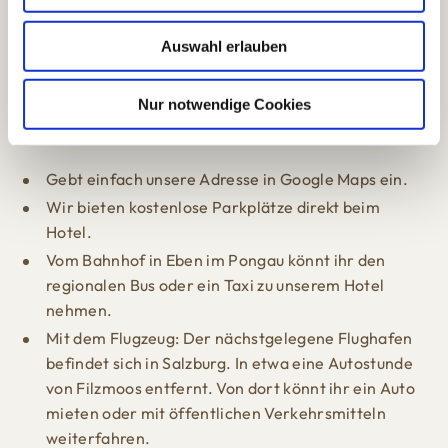
So findet ihr zu uns:
a
u
Auswahl erlauben
Das Hubertus Boutiquehotel befindet sich in einer
s
idyllischen Lage in Filzmoos, perfekt für einen
w
entspannten Urlaub in den Bergen. Hier sind die
a
Nur notwendige Cookies
einfachsten Wege, um zu uns zu kommen:
h
l
Gebt einfach unsere Adresse in Google Maps ein.
Wir bieten kostenlose Parkplätze direkt beim
Hotel.
Vom Bahnhof in Eben im Pongau könnt ihr den
regionalen Bus oder ein Taxi zu unserem Hotel
nehmen.
Mit dem Flugzeug: Der nächstgelegene Flughafen
befindet sich in Salzburg. In etwa eine Autostunde
von Filzmoos entfernt. Von dort könnt ihr ein Auto
mieten oder mit öffentlichen Verkehrsmitteln
weiterfahren.