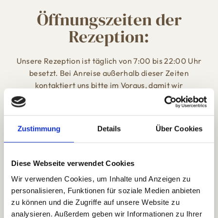
Öffnungszeiten der
Rezeption:
Unsere Rezeption ist täglich von 7:00 bis 22:00 Uhr
besetzt. Bei Anreise außerhalb dieser Zeiten
kontaktiert uns bitte im Voraus, damit wir
entsprechend planen können. Es kann außerdem an
Ruhetagen zu verkürzten Rezeptionszeiten kommen.
In diesem Fall ermöglichen wir euch den Check-in mit
Zustimmung
Details
Über Cookies
unserem Schlüsselsafe.
Wir freuen uns darauf, euch bald im Hubertus
Diese Webseite verwendet Cookies
Boutiquehotel begrüßen zu dürfen und euren
Wir verwenden Cookies, um Inhalte und Anzeigen zu
Aufenthalt so angenehm wie möglich zu gestalten.
personalisieren, Funktionen für soziale Medien anbieten
zu können und die Zugriffe auf unsere Website zu
Zur
analysieren. Außerdem geben wir Informationen zu Ihrer