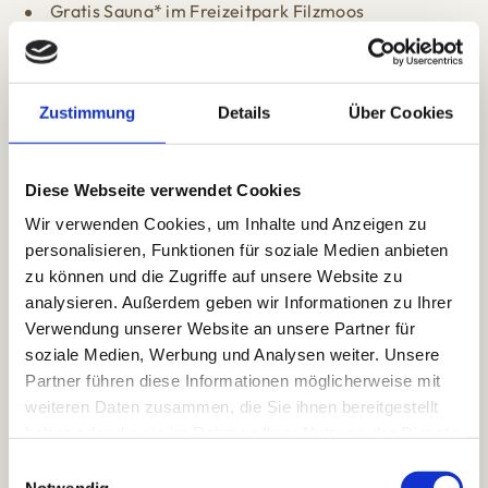
Gratis Sauna* im Freizeitpark Filzmoos
Gratis Rodeln auf der Kleinberg Rodelbahn
Gratis Eislaufen in der Eislauf Arena Filzmoos
Gratis Kegeln* im Freizeitpark Filzmoos
Zustimmung
Details
Über Cookies
Gratis Aquafitness* im Freizeitpark Filzmoos
Gratis Yoga* im Freizeitpark Filzmoos und in der
Sonnenseite Filzmoos
Diese Webseite verwendet Cookies
Gratis Schnaps-, Käse- & Speck-Verkostung am
Wir verwenden Cookies, um Inhalte und Anzeigen zu
Bauernmarkt (Kirchgasshof)
personalisieren, Funktionen für soziale Medien anbieten
zu können und die Zugriffe auf unsere Website zu
Gratis Fackelwanderung* - inklusive Fackel
analysieren. Außerdem geben wir Informationen zu Ihrer
Gratis Schneeschuhwanderung* - inkl. Leih-
Verwendung unserer Website an unsere Partner für
Schneeschuhe
soziale Medien, Werbung und Analysen weiter. Unsere
Gratis Eintritt & Getränk bei der Weihnachtsidylle
Partner führen diese Informationen möglicherweise mit
weiteren Daten zusammen, die Sie ihnen bereitgestellt
haben oder die sie im Rahmen Ihrer Nutzung der Dienste
* Anmeldung beim jeweiligen Anbieter erforderlich!
gesammelt haben.
E
Notwendig