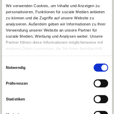
Wir verwenden Cookies, um Inhalte und Anzeigen zu
Natur & Erlebnisse
Taucht ein in die faszinierende
personalisieren, Funktionen für soziale Medien anbieten
Welt der Natur & Erlebnisse rund um das Hotel
zu können und die Zugriffe auf unsere Website zu
Hubertus. Erlebt Outdoor-Abenteuer &
analysieren. Außerdem geben wir Informationen zu Ihrer
atemberaubende Landschaften in Filzmoos
Verwendung unserer Website an unsere Partner für
Sommerglück
☀️ Erkundet im Sommerurlaub die
soziale Medien, Werbung und Analysen weiter. Unsere
malerischen Wanderwege und Radtouren von
Partner führen diese Informationen möglicherweise mit
Filzmoos im Boutiquehotel Hubertus. Erlebt
weiteren Daten zusammen, die Sie ihnen bereitgestellt
Natur pur in den Alpen
haben oder die sie im Rahmen Ihrer Nutzung der Dienste
Winterwelt
❄️ Erlebt einen magischen
gesammelt haben.
E
Winterurlaub im Boutiquehotel Hubertus in
Notwendig
i
Filzmoos. Genießt schneebedeckte Pisten,
n
Langlaufloipen und die gemütliche Atmosphäre
w
unseres Hotels.
Präferenzen
i
Urlaubsplaner
Plant mit unserem Urlaubsplaner
l
euren idealen Aufenthalt in Filzmoos. Entdeckt
l
Statistiken
Aktivitäten und Ausflugsziele, für euren Urlaub
i
im Boutiquehotel Hubertus.
g