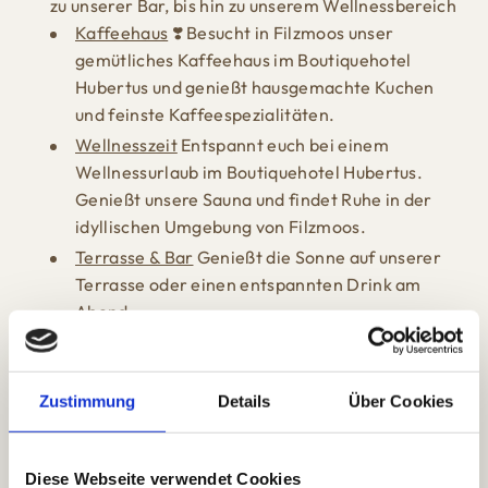
zu unserer Bar, bis hin zu unserem Wellnessbereich
Kaffeehaus
❣️ Besucht in Filzmoos unser
gemütliches Kaffeehaus im Boutiquehotel
Hubertus und genießt hausgemachte Kuchen
und feinste Kaffeespezialitäten.
Wellnesszeit
Entspannt euch bei einem
Wellnessurlaub im Boutiquehotel Hubertus.
Genießt unsere Sauna und findet Ruhe in der
idyllischen Umgebung von Filzmoos.
Terrasse & Bar
Genießt die Sonne auf unserer
Terrasse oder einen entspannten Drink am
Abend.
Bar
Genießt einen entspannten Drink am
Abend
Zustimmung
Details
Über Cookies
Exklusive Events & Feiern
⭐ Plant eure exklusiven
Events & Feiern im Boutiquehotel Hubertus.
Perfekt für Hochzeiten, Firmenveranstaltungen
Diese Webseite verwendet Cookies
und besondere Feierlichkeiten in Filzmoos.