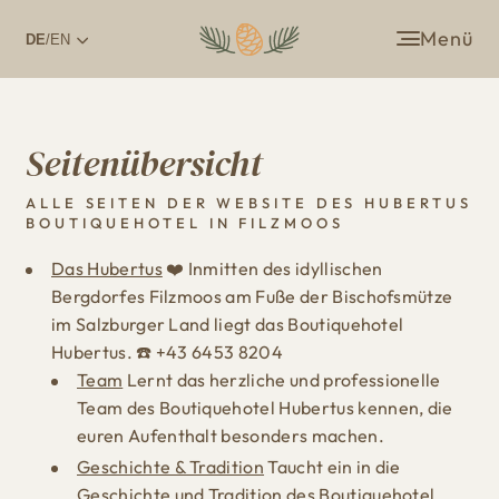
Menü
DE
/EN
Seitenübersicht
ALLE SEITEN DER WEBSITE DES HUBERTUS
BOUTIQUEHOTEL IN FILZMOOS
Das Hubertus
❤️ Inmitten des idyllischen
Bergdorfes Filzmoos am Fuße der Bischofsmütze
im Salzburger Land liegt das Boutiquehotel
Hubertus. ☎️ +43 6453 8204
Team
Lernt das herzliche und professionelle
Team des Boutiquehotel Hubertus kennen, die
euren Aufenthalt besonders machen.
Geschichte & Tradition
Taucht ein in die
Geschichte und Tradition des Boutiquehotel