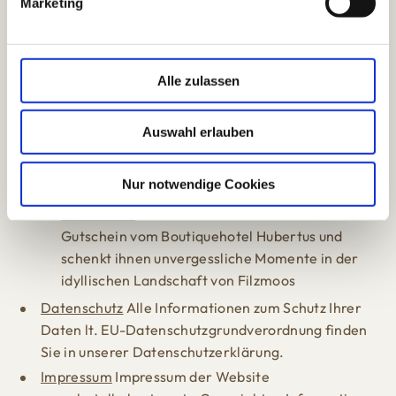
Marketing
Kontakt & Service
⛰️ Findet heraus, wie ihr uns
u
n
erreichen könnt und plant eure Anreise zum
g
Boutiquehotel Hubertus in Filzmoos. Wir freuen uns
s
auf euch! ❤️
Alle zulassen
a
Jobangebote
Entdeckt spannende
u
Karrieremöglichkeiten im Boutiquehotel
Auswahl erlauben
s
Hubertus. Schließt euch unserem Team an und
w
gestaltet mit uns unvergessliche Erlebnisse für
a
Nur notwendige Cookies
unsere Gäste.
h
Gutscheine
❣️ Überrascht eure Lieben mit einem
l
Gutschein vom Boutiquehotel Hubertus und
schenkt ihnen unvergessliche Momente in der
idyllischen Landschaft von Filzmoos
Datenschutz
Alle Informationen zum Schutz Ihrer
Daten lt. EU-Datenschutzgrundverordnung finden
Sie in unserer Datenschutzerklärung.
Impressum
Impressum der Website